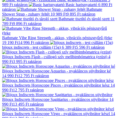
989 Ft
raktáron
Basic harisnyatartó
6 890 Ft
raktáron
Bathmate
Shower Strap - zuhany feltét
10 989 Ft
9 895 Ft
raktáron
Bathmate tisztító és tároló szett
11
789 Ft
9 896 Ft
raktáron
Bathmate Vibe Ring Strength - akkus, vibrációs péniszgyűrű (feke
19 190 Ft
14 996 Ft
raktáron
bijoux indiscrets - test csillám (15g)
6 389 Ft
5 596 Ft
raktáron
Bijoux Indiscrets Flash - csillogó szív mellbimbómatrica (ezüst)
4
990 Ft
3 995 Ft
raktáron
Bijoux Indiscrets Horoscope Aquarius - nyakláncos ujjvibrátor ké
14 990 Ft
12 795 Ft
raktáron
Bijoux Indiscrets Horoscope Pisces - nyakláncos ujjvibrátor kész
14
990 Ft
12 795 Ft
raktáron
Bijoux Indiscrets Horoscope Sagittarius - nyakláncos ujjvibrátor
14
990 Ft
13 495 Ft
raktáron
Bijoux Indiscrets Horoscope Virgo - nyakláncos ujjvibrátor készl
14