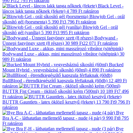
990 Ft
12 795 Ft
raktáron
Black Level -
láncos lakk tanga nőknek (fekete)
4 789 Ft
raktáron
Blowjob Gel - orál
síkosító gél (borsmenta)
5 390 Ft
3 796 Ft
raktáron
Blowjob Gel - orál
síkosító gél (vanília)
5 390 Ft
3 995 Ft
raktáron
Bodywand -
Ünnepi fagyöngy szett (8 részes)
30 989 Ft
22 071 Ft
raktáron
Bodywand Luxe - akkus, mini masszírozó vibrátor (sötétpink)
30
989 Ft
raktáron
Bucked
Mount Hybrid - vegyesbázisú síkosító (60ml)
4 890 Ft
raktáron
BullBlood - étrendkiegészítő kapszula férfiaknak (60db)
12 489 Ft
raktáron
BUTTR Fist Cream - öklöző síkosító krém (500ml)
10 189 Ft
7 496
Ft
raktáron
BUTTR Gauntlets - latex öklöző kesztyű (fekete)
13 790 Ft
9 796 Ft
raktáron
Bye
Bra A-C - láthatatlan mellemelő tapasz - nude (4 pár)
9 990 Ft
8 795
Ft
raktáron
Bye