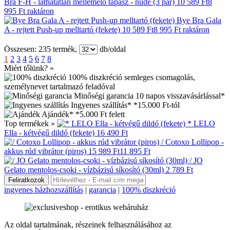
Bra F-H - láthatatlan mellemelő tapasz - nude (3 pár)
10 589 Ft
8
995 Ft
raktáron
Bye Bra Gala
A - rejtett Push-up melltartó (fekete)
10 589 Ft
8 995 Ft
raktáron
Összesen:
235
termék,
db/oldal
1
2
3
4
5
6
7
8
Miért tőlünk? »
100% diszkréció
semleges csomagolás,
személynevet tartalmazó feladóval
Minőségi garancia
10 napos visszavásárlással*
Ingyenes szállítás*
*15.000 Ft-tól
Ajándék*
*5.000 Ft felett
Top termékek »
* LELO
Ella - kétvégű dildó (fekete)
16 490 Ft
/ Cotoxo Lollipop -
akkus rúd vibrátor (piros)
15 989 Ft
11 895 Ft
/ JO
Gelato mentolos-csoki - vízbázisú síkosító (30ml)
2 789 Ft
ingyenes házhozszállítás
|
garancia
|
100% diszkréció
Az oldal tartalmának, részeinek felhasználásához az