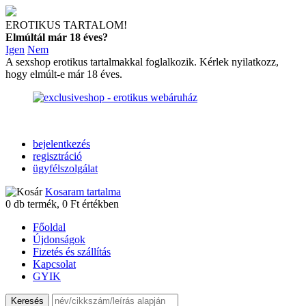
EROTIKUS TARTALOM!
Elmúltál már 18 éves?
Igen
Nem
A sexshop erotikus tartalmakkal foglalkozik. Kérlek nyilatkozz,
hogy elmúlt-e már 18 éves.
bejelentkezés
regisztráció
ügyfélszolgálat
Kosaram tartalma
0
db termék,
0
Ft értékben
Főoldal
Újdonságok
Fizetés és szállítás
Kapcsolat
GYIK