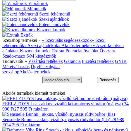
Vibrátorok
Műpuncik
Szexi fehérnemű
Szexi ajándékok
Potencianövelők
Kozmetikumok
Extrák
Szexshop termékei »
» Szexuális segédeszközök
» Szexi
fehérneműk
» Szexi ajándékok
» Akciós termékek
» A szürke ötven
ajánlata
» Kozmetikumok
» Extra
» Potencianövelők
» Óvszer
»
Szado-mazo S/M kiegészítők
Tudnivalók »
Vásárlási feltételek
Garancia
Fizetési feltételek
GYIK
Méretválasztás
Ügyfélszolgálat
szexshop
Akciós termékek
Akciós termékek kiemelt termékei
FEELZTOYS Lea - akkus, vízálló két-motoros vibrátor (mályva)
34
990 Ft
27 595 Ft
raktáron
Sensuelle Bunnii - akkus, vízálló, nyuszis rúdvibrátor (lila)
28 989
Ft
24 295 Ft
raktáron