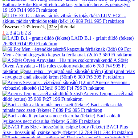
Bathmate Vibe Ring Stretch - akkus, vibrációs here- és péniszgyű
19 190 Ft
14 996 Ft
raktáron
LUV EGG -
akkus, rádiós vibrációs tojás (kék)
16 989 Ft
11 995 Ft
raktáron
Összesen:
235
termék,
db/oldal
1
2
3
4
5
6
7
8
LAID B.1 - gránit dildó (fekete)
26 989 Ft
14 990 Ft
raktáron
69 For
Men - étrendkiegészítő kapszula férfiaknak (2db)
3 589 Ft
raktáron
A Sötét
Ötven Árnyalata - His rules csokornyakkendő
6 789 Ft
4 995 Ft
raktáron
anal relax
- nyugtató anál síkosító krém (50ml)
6 389 Ft
5 395 Ft
raktáron
Aneros Sessions -
vízbázisú síkosító (125ml)
6 389 Ft
4 796 Ft
raktáron
Aneros Tempo - acél anál
dildó (ezüst)
35 989 Ft
27 196 Ft
raktáron
Baci - cikk-cakk
mintás necc szett (fekete)
7 889 Ft
6 895 Ft
raktáron
Baci - oldalt
lyukacsos necc cicaruha (fekete)
6 389 Ft
raktáron
BACI Plus
Size - hosszúujjú, csipke body (fekete)
12 789 Ft
11 394 Ft
raktáron
Basic gésagolyók - ezüstszínű
3