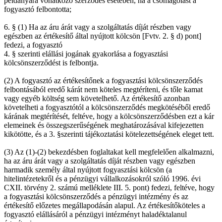
példányára vonatkozó szerződés esetében, ha a csomagolást a
fogyasztó felbontotta;
6. § (1) Ha az áru árát vagy a szolgáltatás díját részben vagy
egészben az értékesítő által nyújtott kölcsön [Fvtv. 2. § d) pont]
fedezi, a fogyasztó
4. § szerinti elállási jogának gyakorlása a fogyasztási
kölcsönszerződést is felbontja.
(2) A fogyasztó az értékesítőnek a fogyasztási kölcsönszerződés
felbontásából eredő kárát nem köteles megtéríteni, és tőle kamat
vagy egyéb költség sem követelhető. Az értékesítő azonban
követelheti a fogyasztótól a kölcsönszerződés megkötéséből eredő
kárának megtérítését, feltéve, hogy a kölcsönszerződésben ezt a kár
elemeinek és összegszerűségének meghatározásával kifejezetten
kikötötte, és a 3. §szerinti tájékoztatási kötelezettségének eleget tett.
(3) Az (1)-(2) bekezdésben foglaltakat kell megfelelően alkalmazni,
ha az áru árát vagy a szolgáltatás díját részben vagy egészben
harmadik személy által nyújtott fogyasztási kölcsön (a
hitelintézetekről és a pénzügyi vállalkozásokról szóló 1996. évi
CXII. törvény 2. számú melléklete III. 5. pont) fedezi, feltéve, hogy
a fogyasztási kölcsönszerződés a pénzügyi intézmény és az
értékesítő előzetes megállapodásán alapul. Az értékesítőköteles a
fogyasztó elállásáról a pénzügyi intézményt haladéktalanul