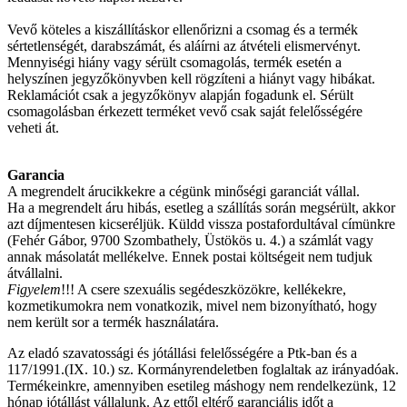
Vevő köteles a kiszállításkor ellenőrizni a csomag és a termék
sértetlenségét, darabszámát, és aláírni az átvételi elismervényt.
Mennyiségi hiány vagy sérült csomagolás, termék esetén a
helyszínen jegyzőkönyvben kell rögzíteni a hiányt vagy hibákat.
Reklamációt csak a jegyzőkönyv alapján fogadunk el. Sérült
csomagolásban érkezett terméket vevő csak saját felelősségére
veheti át.
Garancia
A megrendelt árucikkekre a cégünk minőségi garanciát vállal.
Ha a megrendelt áru hibás, esetleg a szállítás során megsérült, akkor
azt díjmentesen kicseréljük. Küldd vissza postafordultával címünkre
(Fehér Gábor, 9700 Szombathely, Üstökös u. 4.) a számlát vagy
annak másolatát mellékelve. Ennek postai költségeit nem tudjuk
átvállalni.
Figyelem
!!! A csere szexuális segédeszközökre, kellékekre,
kozmetikumokra nem vonatkozik, mivel nem bizonyítható, hogy
nem került sor a termék használatára.
Az eladó szavatossági és jótállási felelősségére a Ptk-ban és a
117/1991.(IX. 10.) sz. Kormányrendeletben foglaltak az irányadóak.
Termékeinkre, amennyiben esetileg máshogy nem rendelkezünk, 12
hónap jótállást vállalunk. Az ettől eltérő garanciális időt a