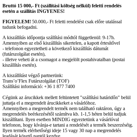
Bruttó 15 000,- Ft (szállítási költség nélkül) feletti rendelés
esetén a szállítás INGYENES!
FIGYELEM!
50.000,- Ft feletti rendelést csak előre utalással
tudunk befogadni.
A kiszállítás időpontja szállítási módtól függetlenül: 9-17h.
Amennyiben az első kiszállítás sikertelen, a kapott értesítővel
- telefonon egyeztetheti a következő kiszállítás dátumát
(futárszolgálat esetén),
- illetve veheti át a csomagot a megjelölt postahivatalban (postai
kiszállítás esetén).
A kiszállítást végző partnerünk:
Trans’o’Flex Futárszolgálat (TOF)
Szállítási információ: +36 1 877 7400
Cégünk az árucikkek mellett feltüntetett "szállítási határidőn" belül
juttatja el a megrendelt árucikkeket a vásárlóhoz.
Amennyiben a megrendelt termék nem található raktáron, úgy a
megrendelés beérkezésétől számítva kb. 1-1,5 héten belül tudjuk
kiszállítani. Ilyen esetben MINDIG egyeztetünk a vásárlóval
telefonon, hogy kívánja-e tartani a rendelését a termék beszerzéséig.
Ilyen termék elérhetőségi ideje 15 vagy 30 nap a megrendelés
leadását követő naptól kezdve.