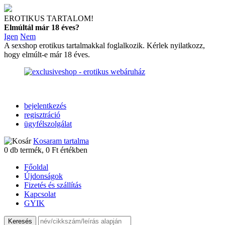
EROTIKUS TARTALOM!
Elmúltál már 18 éves?
Igen
Nem
A sexshop erotikus tartalmakkal foglalkozik. Kérlek nyilatkozz,
hogy elmúlt-e már 18 éves.
bejelentkezés
regisztráció
ügyfélszolgálat
Kosaram tartalma
0
db termék,
0
Ft értékben
Főoldal
Újdonságok
Fizetés és szállítás
Kapcsolat
GYIK