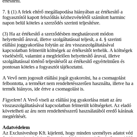
értesíteni.
7. § (1) A felek eltérő megállapodása hiányában az értékesítő a
fogyasztótól kapott felszólítás kézhezvételétől számított harminc
napon belül köteles a szerződés szerinti teljesítésre.
(3) Ha az értékesítő a szerződésben meghatározott módon
helyettesítő áruval, illetve szolgáltatással teljesít, a 4. § szerinti
elállási joggyakorlása folytán az áru visszaszolgáltatásával
kapcsolatban felmerült költségek az értékesítőt terhelik. A költségek
viseléséről, valamint a megfelelően helyettesítő áruval, illetve
szolgáltatással történő teljesítésről az értékesítő egyértelműen és
pontosan köteles a fogyasztót tájékoztatni.
A Vevő nem jogosult elállási jogát gyakorolni, ha a csomagolást
felbontotta, a terméket nem rendeltetésszerűen használta, illetve ha a
termék hiányos, ide értve a csomagolást is.
Figyelem
! A Vevő viseli az elállási jog gyakorlása miatt az áru
visszaszolgáltatásával kapcsolatban felmerült költségeket. Az eladó
követelheti az áru nem rendeltetésszerű használatából eredő kárának
megtérítését.
Adatvédelem
Az Exclusiveshop Kft. kijelenti, hogy minden személyes adatot véd