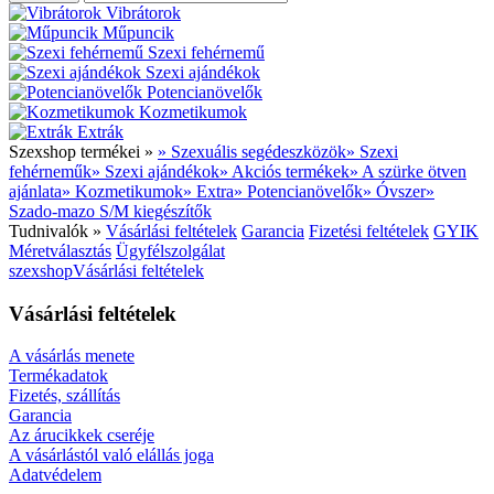
Vibrátorok
Műpuncik
Szexi fehérnemű
Szexi ajándékok
Potencianövelők
Kozmetikumok
Extrák
Szexshop termékei »
» Szexuális segédeszközök
» Szexi
fehérneműk
» Szexi ajándékok
» Akciós termékek
» A szürke ötven
ajánlata
» Kozmetikumok
» Extra
» Potencianövelők
» Óvszer
»
Szado-mazo S/M kiegészítők
Tudnivalók »
Vásárlási feltételek
Garancia
Fizetési feltételek
GYIK
Méretválasztás
Ügyfélszolgálat
szexshop
Vásárlási feltételek
Vásárlási feltételek
A vásárlás menete
Termékadatok
Fizetés, szállítás
Garancia
Az árucikkek cseréje
A vásárlástól való elállás joga
Adatvédelem