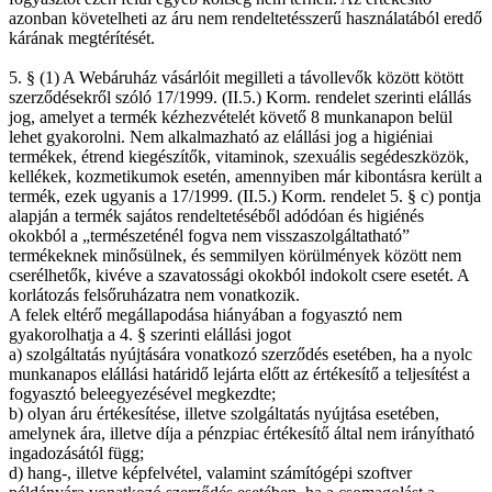
azonban követelheti az áru nem rendeltetésszerű használatából eredő
kárának megtérítését.
5. § (1) A Webáruház vásárlóit megilleti a távollevők között kötött
szerződésekről szóló 17/1999. (II.5.) Korm. rendelet szerinti elállás
jog, amelyet a termék kézhezvételét követő 8 munkanapon belül
lehet gyakorolni. Nem alkalmazható az elállási jog a higiéniai
termékek, étrend kiegészítők, vitaminok, szexuális segédeszközök,
kellékek, kozmetikumok esetén, amennyiben már kibontásra került a
termék, ezek ugyanis a 17/1999. (II.5.) Korm. rendelet 5. § c) pontja
alapján a termék sajátos rendeltetéséből adódóan és higiénés
okokból a „természeténél fogva nem visszaszolgáltatható”
termékeknek minősülnek, és semmilyen körülmények között nem
cserélhetők, kivéve a szavatossági okokból indokolt csere esetét. A
korlátozás felsőruházatra nem vonatkozik.
A felek eltérő megállapodása hiányában a fogyasztó nem
gyakorolhatja a 4. § szerinti elállási jogot
a) szolgáltatás nyújtására vonatkozó szerződés esetében, ha a nyolc
munkanapos elállási határidő lejárta előtt az értékesítő a teljesítést a
fogyasztó beleegyezésével megkezdte;
b) olyan áru értékesítése, illetve szolgáltatás nyújtása esetében,
amelynek ára, illetve díja a pénzpiac értékesítő által nem irányítható
ingadozásától függ;
d) hang-, illetve képfelvétel, valamint számítógépi szoftver