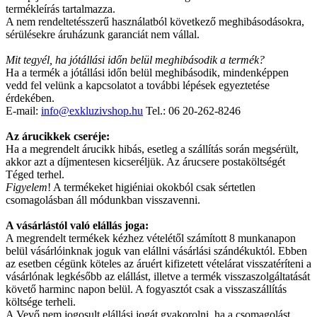
termékleírás tartalmazza.
A nem rendeltetésszerű használatból következő meghibásodásokra,
sérülésekre áruházunk garanciát nem vállal.
Mit tegyél, ha jótállási időn belül meghibásodik a termék?
Ha a termék a jótállási időn belül meghibásodik, mindenképpen
vedd fel velünk a kapcsolatot a további lépések egyeztetése
érdekében.
E-mail:
info@exkluzivshop.hu
Tel.: 06 20-262-8246
Az árucikkek cseréje:
Ha a megrendelt árucikk hibás, esetleg a szállítás során megsérült,
akkor azt a díjmentesen kicseréljük. Az árucsere postaköltségét
Téged terhel.
Figyelem
! A termékeket higiéniai okokból csak sértetlen
csomagolásban áll módunkban visszavenni.
A vásárlástól való elállás joga:
A megrendelt termékek kézhez vételétől számított 8 munkanapon
belül vásárlóinknak joguk van elállni vásárlási szándékuktól. Ebben
az esetben cégünk köteles az áruért kifizetett vételárat visszatéríteni a
vásárlónak legkésőbb az elállást, illetve a termék visszaszolgáltatását
követő harminc napon belül. A fogyasztót csak a visszaszállítás
költsége terheli.
A Vevő nem jogosult elállási jogát gyakorolni, ha a csomagolást