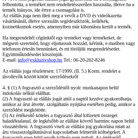
felbontotta, a terméket nem rendeltetésszerűen használta, illetve ha a
termék hiányos, ide értve a csomagolást is.
Az elállás joga nem illeti meg a vevőt a DVD és videókazetta
vásárlásánál, illetve szexuális segédeszközök, kellékek,
kozmetikumok esetén, amennyiben már kibontásra került a termék.
Ha megrendeltél cégünktől egy terméket vagy termékeket, de
mégsem szeretnéd, hogy eljuttassuk hozzád, kérünk, e-mailben vagy
telefonon értesíts bennünket, és mi töröljük megrendelésedet.
Együttműködésedet köszönjük.
E-mail:
info@exkluzivshop.hu
Tel.: 06-20-262-8246
Az elállás joga részletesen: 17/1999. (II. 5.) Korm. rendelet a
távollevők között kötött szerződésekről
4. § (1) A fogyasztó a szerződéstől nyolc munkanapon belül
indokolás nélkül elállhat.
(2) A fogyasztó az elállás jogát attól a naptól kezdve gyakorolhatja,
amikor az árut átvette, szolgáltatás nyújtása esetében pedig, amikor a
szerződést megkötötte.
(5) Az értékesítő köteles a fogyasztó által kifizetett összeget
haladéktalanul, de legkésőbb az elállást követő harminc napon belül
visszatéríteni. A fogyasztó viseli az elállási jog gyakorlása miatt az
áru visszaszolgáltatásával kapcsolatban felmerült költségeket. A
fogyasztót ezen felül egyéb költség nem terheli. Az értékesítő