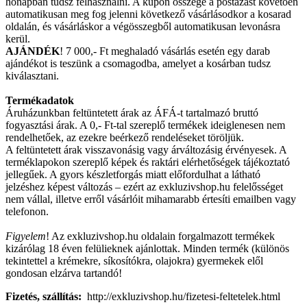
hónapban tudsz felhasználni. A kupon összege a postázást követően
automatikusan meg fog jelenni következő vásárlásodkor a kosarad
oldalán, és vásárláskor a végösszegből automatikusan levonásra
kerül.
AJÁNDÉK
! 7 000,- Ft meghaladó vásárlás esetén egy darab
ajándékot is teszünk a csomagodba, amelyet a kosárban tudsz
kiválasztani.
Termékadatok
Áruházunkban feltüntetett árak az ÁFÁ-t tartalmazó bruttó
fogyasztási árak. A 0,- Ft-tal szereplő termékek ideiglenesen nem
rendelhetőek, az ezekre beérkező rendeléseket töröljük.
A feltüntetett árak visszavonásig vagy árváltozásig érvényesek. A
terméklapokon szereplő képek és raktári elérhetőségek tájékoztató
jellegűek. A gyors készletforgás miatt előfordulhat a látható
jelzéshez képest változás – ezért az exkluzivshop.hu felelősséget
nem vállal, illetve erről vásárlóit mihamarabb értesíti emailben vagy
telefonon.
Figyelem
! Az exkluzivshop.hu oldalain forgalmazott termékek
kizárólag 18 éven felülieknek ajánlottak. Minden termék (különös
tekintettel a krémekre, síkosítókra, olajokra) gyermekek elől
gondosan elzárva tartandó!
Fizetés, szállítás:
http://exkluzivshop.hu/fizetesi-feltetelek.html