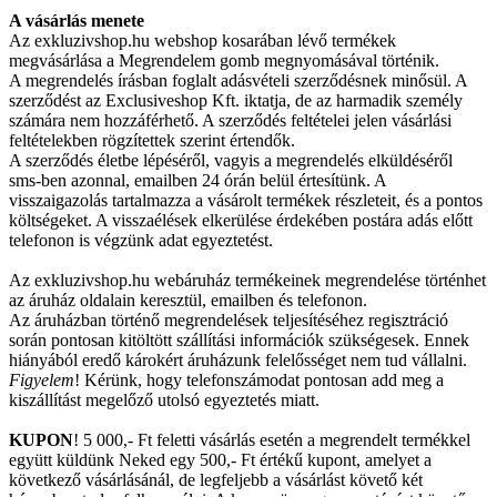
A vásárlás menete
Az exkluzivshop.hu webshop kosarában lévő termékek
megvásárlása a Megrendelem gomb megnyomásával történik.
A megrendelés írásban foglalt adásvételi szerződésnek minősül. A
szerződést az Exclusiveshop Kft. iktatja, de az harmadik személy
számára nem hozzáférhető. A szerződés feltételei jelen vásárlási
feltételekben rögzítettek szerint értendők.
A szerződés életbe lépéséről, vagyis a megrendelés elküldéséről
sms-ben azonnal, emailben 24 órán belül értesítünk. A
visszaigazolás tartalmazza a vásárolt termékek részleteit, és a pontos
költségeket. A visszaélések elkerülése érdekében postára adás előtt
telefonon is végzünk adat egyeztetést.
Az exkluzivshop.hu webáruház termékeinek megrendelése történhet
az áruház oldalain keresztül, emailben és telefonon.
Az áruházban történő megrendelések teljesítéséhez regisztráció
során pontosan kitöltött szállítási információk szükségesek. Ennek
hiányából eredő károkért áruházunk felelősséget nem tud vállalni.
Figyelem
! Kérünk, hogy telefonszámodat pontosan add meg a
kiszállítást megelőző utolsó egyeztetés miatt.
KUPON
! 5 000,- Ft feletti vásárlás esetén a megrendelt termékkel
együtt küldünk Neked egy 500,- Ft értékű kupont, amelyet a
következő vásárlásánál, de legfeljebb a vásárlást követő két