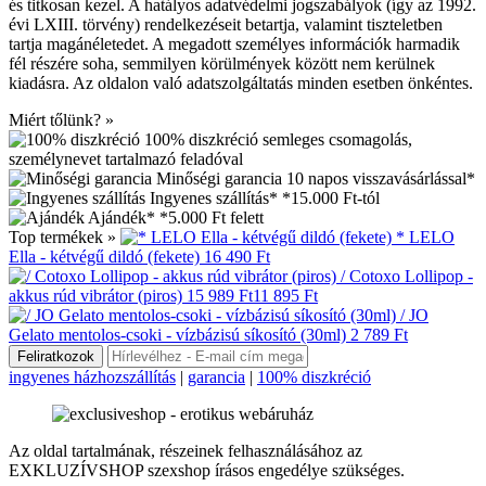
és titkosan kezel. A hatályos adatvédelmi jogszabályok (így az 1992.
évi LXIII. törvény) rendelkezéseit betartja, valamint tiszteletben
tartja magánéletedet. A megadott személyes információk harmadik
fél részére soha, semmilyen körülmények között nem kerülnek
kiadásra. Az oldalon való adatszolgáltatás minden esetben önkéntes.
Miért tőlünk? »
100% diszkréció
semleges csomagolás,
személynevet tartalmazó feladóval
Minőségi garancia
10 napos visszavásárlással*
Ingyenes szállítás*
*15.000 Ft-tól
Ajándék*
*5.000 Ft felett
Top termékek »
* LELO
Ella - kétvégű dildó (fekete)
16 490 Ft
/ Cotoxo Lollipop -
akkus rúd vibrátor (piros)
15 989 Ft
11 895 Ft
/ JO
Gelato mentolos-csoki - vízbázisú síkosító (30ml)
2 789 Ft
ingyenes házhozszállítás
|
garancia
|
100% diszkréció
Az oldal tartalmának, részeinek felhasználásához az
EXKLUZÍVSHOP szexshop írásos engedélye szükséges.