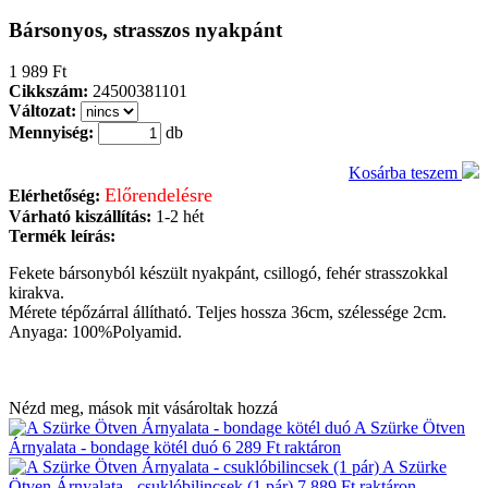
Bársonyos, strasszos nyakpánt
1 989 Ft
Cikkszám:
24500381101
Változat:
Mennyiség:
db
Kosárba teszem
Előrendelésre
Elérhetőség:
Várható kiszállítás:
1-2 hét
Termék leírás:
Fekete bársonyból készült nyakpánt, csillogó, fehér strasszokkal
kirakva.
Mérete tépőzárral állítható. Teljes hossza 36cm, szélessége 2cm.
Anyaga: 100%Polyamid.
Nézd meg, mások mit vásároltak hozzá
A Szürke Ötven
Árnyalata - bondage kötél duó
6 289 Ft
raktáron
A Szürke
Ötven Árnyalata - csuklóbilincsek (1 pár)
7 889 Ft
raktáron