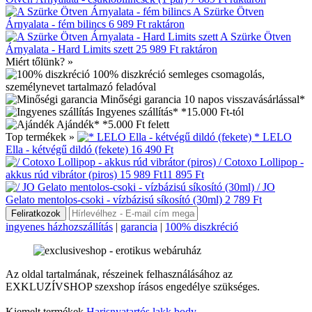
A Szürke Ötven
Árnyalata - fém bilincs
6 989 Ft
raktáron
A Szürke Ötven
Árnyalata - Hard Limits szett
25 989 Ft
raktáron
Miért tőlünk? »
100% diszkréció
semleges csomagolás,
személynevet tartalmazó feladóval
Minőségi garancia
10 napos visszavásárlással*
Ingyenes szállítás*
*15.000 Ft-tól
Ajándék*
*5.000 Ft felett
Top termékek »
* LELO
Ella - kétvégű dildó (fekete)
16 490 Ft
/ Cotoxo Lollipop -
akkus rúd vibrátor (piros)
15 989 Ft
11 895 Ft
/ JO
Gelato mentolos-csoki - vízbázisú síkosító (30ml)
2 789 Ft
ingyenes házhozszállítás
|
garancia
|
100% diszkréció
Az oldal tartalmának, részeinek felhasználásához az
EXKLUZÍVSHOP szexshop írásos engedélye szükséges.
Kiemelt termékek
Harisnyatartós lakk body