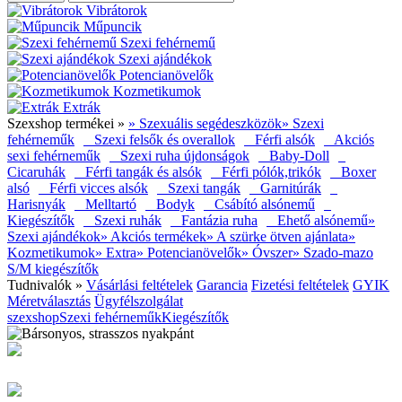
Vibrátorok
Műpuncik
Szexi fehérnemű
Szexi ajándékok
Potencianövelők
Kozmetikumok
Extrák
Szexshop termékei »
» Szexuális segédeszközök
» Szexi
fehérneműk
Szexi felsők és overallok
Férfi alsók
Akciós
sexi fehérneműk
Szexi ruha újdonságok
Baby-Doll
Cicaruhák
Férfi tangák és alsók
Férfi pólók,trikók
Boxer
alsó
Férfi vicces alsók
Szexi tangák
Garnitúrák
Harisnyák
Melltartó
Bodyk
Csábító alsónemű
Kiegészítők
Szexi ruhák
Fantázia ruha
Ehető alsónemű
»
Szexi ajándékok
» Akciós termékek
» A szürke ötven ajánlata
»
Kozmetikumok
» Extra
» Potencianövelők
» Óvszer
» Szado-mazo
S/M kiegészítők
Tudnivalók »
Vásárlási feltételek
Garancia
Fizetési feltételek
GYIK
Méretválasztás
Ügyfélszolgálat
szexshop
Szexi fehérneműk
Kiegészítők