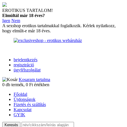
EROTIKUS TARTALOM!
Elmúltál már 18 éves?
Igen
Nem
A sexshop erotikus tartalmakkal foglalkozik. Kérlek nyilatkozz,
hogy elmúlt-e már 18 éves.
bejelentkezés
regisztráció
ügyfélszolgálat
Kosaram tartalma
0
db termék,
0
Ft értékben
Főoldal
Újdonságok
Fizetés és szállítás
Kapcsolat
GYIK