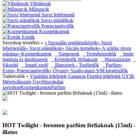
Vibrátorok
Műpuncik
Szexi fehérnemű
Szexi ajándékok
Potencianövelők
Kozmetikumok
Extrák
Szexshop termékei »
» Szexuális segédeszközök
» Szexi
fehérneműk
» Szexi ajándékok
» Akciós termékek
» A szürke ötven
ajánlata
» Kozmetikumok
Tamponok
Terméktisztítók
Intim
higiénia és ápolószerek
Késleltetők férfiaknak
Masszázsolaj
Sikosító
Izgató zselé
Illatszerek - Tusfürdők
Parfüm
»
Extra
» Potencianövelők
» Óvszer
» Szado-mazo S/M kiegészítők
Tudnivalók »
Vásárlási feltételek
Garancia
Fizetési feltételek
GYIK
Méretválasztás
Ügyfélszolgálat
szexshop
Kozmetikumok
Parfüm
HOT Twilight - feromon parfüm férfiaknak (15ml) -
illatos