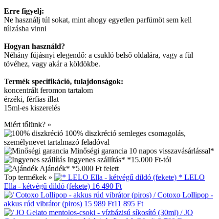
Erre figyelj:
Ne használj túl sokat, mint ahogy egyetlen parfümöt sem kell
túlzásba vinni
Hogyan használd?
Néhány fújásnyi elegendő: a csukló belső oldalára, vagy a fül
tövéhez, vagy akár a köldökbe.
Termék specifikáció, tulajdonságok:
koncentrált feromon tartalom
érzéki, férfias illat
15ml-es kiszerelés
Miért tőlünk? »
100% diszkréció
semleges csomagolás,
személynevet tartalmazó feladóval
Minőségi garancia
10 napos visszavásárlással*
Ingyenes szállítás*
*15.000 Ft-tól
Ajándék*
*5.000 Ft felett
Top termékek »
* LELO
Ella - kétvégű dildó (fekete)
16 490 Ft
/ Cotoxo Lollipop -
akkus rúd vibrátor (piros)
15 989 Ft
11 895 Ft
/ JO