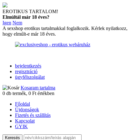
EROTIKUS TARTALOM!
Elmúltál már 18 éves?
Igen
Nem
A sexshop erotikus tartalmakkal foglalkozik. Kérlek nyilatkozz,
hogy elmúlt-e már 18 éves.
bejelentkezés
regisztráció
ügyfélszolgálat
Kosaram tartalma
0
db termék,
0
Ft értékben
Főoldal
Újdonságok
Fizetés és szállítás
Kapcsolat
GYIK