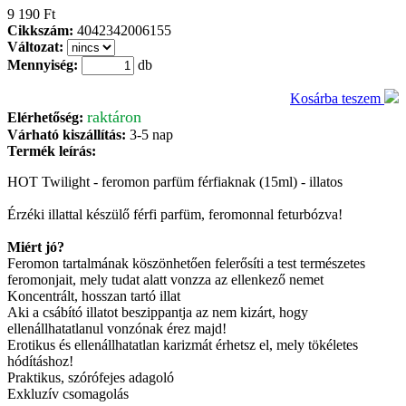
9 190 Ft
Cikkszám:
4042342006155
Változat:
Mennyiség:
db
Kosárba teszem
raktáron
Elérhetőség:
Várható kiszállítás:
3-5 nap
Termék leírás:
HOT Twilight - feromon parfüm férfiaknak (15ml) - illatos
Érzéki illattal készülő férfi parfüm, feromonnal feturbózva!
Miért jó?
Feromon tartalmának köszönhetően felerősíti a test természetes
feromonjait, mely tudat alatt vonzza az ellenkező nemet
Koncentrált, hosszan tartó illat
Aki a csábító illatot beszippantja az nem kizárt, hogy
ellenállhatatlanul vonzónak érez majd!
Erotikus és ellenállhatatlan karizmát érhetsz el, mely tökéletes
hódításhoz!
Praktikus, szórófejes adagoló
Exkluzív csomagolás