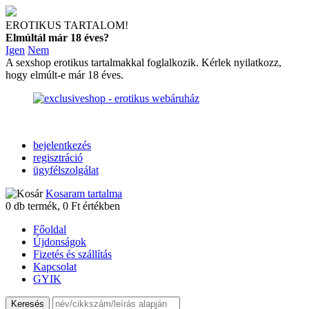
EROTIKUS TARTALOM!
Elmúltál már 18 éves?
Igen
Nem
A sexshop erotikus tartalmakkal foglalkozik. Kérlek nyilatkozz,
hogy elmúlt-e már 18 éves.
bejelentkezés
regisztráció
ügyfélszolgálat
Kosaram tartalma
0
db termék,
0
Ft értékben
Főoldal
Újdonságok
Fizetés és szállítás
Kapcsolat
GYIK