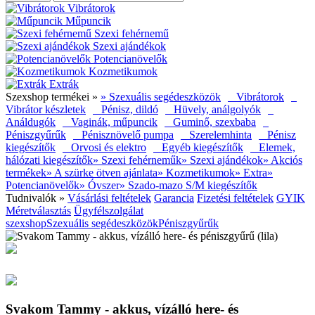
Vibrátorok
Műpuncik
Szexi fehérnemű
Szexi ajándékok
Potencianövelők
Kozmetikumok
Extrák
Szexshop termékei »
» Szexuális segédeszközök
Vibrátorok
Vibrátor készletek
Pénisz, dildó
Hüvely, análgolyók
Análdugók
Vaginák, műpuncik
Guminő, szexbaba
Péniszgyűrűk
Pénisznövelő pumpa
Szerelemhinta
Pénisz
kiegészítők
Orvosi és elektro
Egyéb kiegészítők
Elemek,
hálózati kiegészítők
» Szexi fehérneműk
» Szexi ajándékok
» Akciós
termékek
» A szürke ötven ajánlata
» Kozmetikumok
» Extra
»
Potencianövelők
» Óvszer
» Szado-mazo S/M kiegészítők
Tudnivalók »
Vásárlási feltételek
Garancia
Fizetési feltételek
GYIK
Méretválasztás
Ügyfélszolgálat
szexshop
Szexuális segédeszközök
Péniszgyűrűk
Svakom Tammy - akkus, vízálló here- és