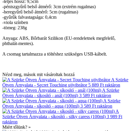
-teljes hossz: 9,5cm
-péniszgyűrű belső átmérő: 3cm (extrém rugalmas)
-heregyűrű belső átmérő: 5cm (rugalmas)
-gyűrűk falvastagsága: 0,4cm
-viola színben
-tömeg: 238g
Anyaga: ABS, Bőrbarát Szilikon (EU-rendeletnek megfelelő,
phthalát-mentes).
A csomag tartalmazza a töltéshez szükséges USB-kábelt.
Nézd meg, mások mit vásároltak hozzá
A Szürke
Ötven Árnyalata - Secret Touching ujjvibrátor
5 889 Ft
raktáron
A Szürke
Ötven Árnyalata - síkosító - anál (100ml)
3 589 Ft
raktáron
A Szürke
Ötven Árnyalata - síkosító - aqua (100ml)
3 589 Ft
raktáron
A
Szürke Ötven Árnyalata - síkosító - silky caress (100ml)
3 989 Ft
raktáron
Miért tőlünk? »