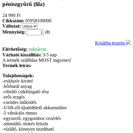
péniszgyűrű (lila)
24 990 Ft
Cikkszám:
05958100000
Változat:
Mennyiség:
db
Kosárba teszem
raktáron
Elérhetőség:
Várható kiszállítás:
3-5 nap
A termék szállítása MOST
ingyenes
!
Termék leírás:
Tulajdonságok:
-exkluzív kivitel
-bőrbarát anyag
-vibráló csiklóizgató rész
-erős rezgés
-csendes működés
-USB-ről újratölthető akkumulátor
-5 vibrációs ritmus
-egyszerű, egygombos vezérlés
-stimuláló, tüskés felszín
-vízálló, könnyen tisztítható