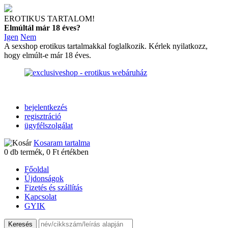
EROTIKUS TARTALOM!
Elmúltál már 18 éves?
Igen
Nem
A sexshop erotikus tartalmakkal foglalkozik. Kérlek nyilatkozz,
hogy elmúlt-e már 18 éves.
bejelentkezés
regisztráció
ügyfélszolgálat
Kosaram tartalma
0
db termék,
0
Ft értékben
Főoldal
Újdonságok
Fizetés és szállítás
Kapcsolat
GYIK