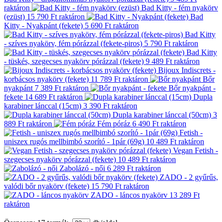
raktáron
Bad Kitty - fém nyakörv
(ezüst)
15 790 Ft
raktáron
Bad
Kitty - Nyakpánt (fekete)
5 690 Ft
raktáron
Bad Kitty
- szíves nyakörv, fém pórázzal (fekete-piros)
5 790 Ft
raktáron
Bad Kitty
- tüskés, szegecses nyakörv pórázzal (fekete)
9 489 Ft
raktáron
Bijoux Indiscrets -
korbácsos nyakörv (fekete)
11 789 Ft
raktáron
Bőr
nyakpánt
7 389 Ft
raktáron
Bőr nyakpánt -
fekete
14 689 Ft
raktáron
Dupla
karabiner lánccal (15cm)
3 390 Ft
raktáron
Dupla karabiner lánccal (50cm)
3
889 Ft
raktáron
Fém póráz
6 490 Ft
raktáron
Fetish -
uniszex rugós mellbimbó szorító - 1pár (69g)
10 489 Ft
raktáron
Vegan Fetish -
szegecses nyakörv pórázzal (fekete)
10 489 Ft
raktáron
Zabolázó - női
6 289 Ft
raktáron
ZADO - 2 gyűrűs,
valódi bőr nyakörv (fekete)
15 790 Ft
raktáron
ZADO - láncos nyakörv
13 289 Ft
raktáron