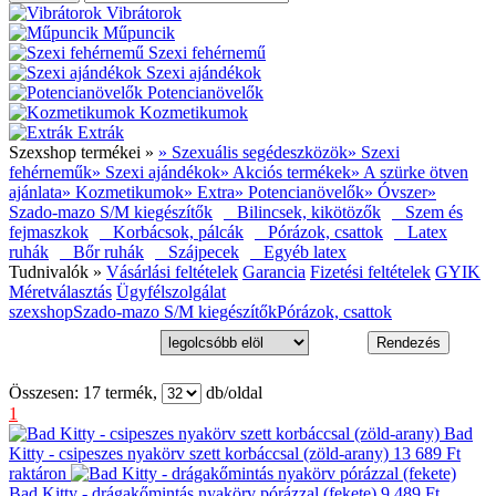
Vibrátorok
Műpuncik
Szexi fehérnemű
Szexi ajándékok
Potencianövelők
Kozmetikumok
Extrák
Szexshop termékei »
» Szexuális segédeszközök
» Szexi
fehérneműk
» Szexi ajándékok
» Akciós termékek
» A szürke ötven
ajánlata
» Kozmetikumok
» Extra
» Potencianövelők
» Óvszer
»
Szado-mazo S/M kiegészítők
Bilincsek, kikötözők
Szem és
fejmaszkok
Korbácsok, pálcák
Pórázok, csattok
Latex
ruhák
Bőr ruhák
Szájpecek
Egyéb latex
Tudnivalók »
Vásárlási feltételek
Garancia
Fizetési feltételek
GYIK
Méretválasztás
Ügyfélszolgálat
szexshop
Szado-mazo S/M kiegészítők
Pórázok, csattok
Összesen:
17
termék,
db/oldal
1
Bad
Kitty - csipeszes nyakörv szett korbáccsal (zöld-arany)
13 689 Ft
raktáron
Bad Kitty - drágakőmintás nyakörv pórázzal (fekete)
9 489 Ft