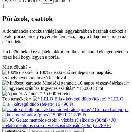
Összesen:
17
termék,
db/oldal
1
Pórázok, csattok
A dominancia erotikus világának leggyakrabban használt eszközi a
nyaki
póráz
, amely egyértelműen jelzi, hogy a tulajdonos uralja az
alárendeltet.
Ha bejön neked ez a játék, akkor erotikus ruhatárad elengedhetetlen
része kell hogy legyen a póráz.
Miért tőlünk? »
100% diszkréció
semleges csomagolás,
személynevet tartalmazó feladóval
Minőségi garancia
10 napos visszavásárlással*
Ingyenes szállítás*
*15.000 Ft-tól
Ajándék*
*5.000 Ft felett
Top termékek »
* LELO
Ella - kétvégű dildó (fekete)
16 490 Ft
/ Cotoxo Lollipop -
akkus rúd vibrátor (piros)
15 989 Ft
11 895 Ft
/ JO
Gelato mentolos-csoki - vízbázisú síkosító (30ml)
2 789 Ft