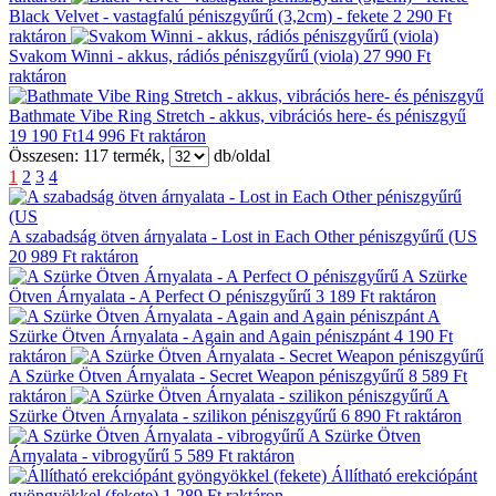
Black Velvet - vastagfalú péniszgyűrű (3,2cm) - fekete
2 290 Ft
raktáron
Svakom Winni - akkus, rádiós péniszgyűrű (viola)
27 990 Ft
raktáron
Bathmate Vibe Ring Stretch - akkus, vibrációs here- és péniszgyű
19 190 Ft
14 996 Ft
raktáron
Összesen:
117
termék,
db/oldal
1
2
3
4
A szabadság ötven árnyalata - Lost in Each Other péniszgyűrű (US
20 989 Ft
raktáron
A Szürke
Ötven Árnyalata - A Perfect O péniszgyűrű
3 189 Ft
raktáron
A
Szürke Ötven Árnyalata - Again and Again péniszpánt
4 190 Ft
raktáron
A Szürke Ötven Árnyalata - Secret Weapon péniszgyűrű
8 589 Ft
raktáron
A
Szürke Ötven Árnyalata - szilikon péniszgyűrű
6 890 Ft
raktáron
A Szürke Ötven
Árnyalata - vibrogyűrű
5 589 Ft
raktáron
Állítható erekciópánt
gyöngyökkel (fekete)
1 289 Ft
raktáron