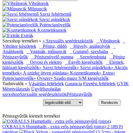
Vibrátorok
Műpuncik
Szexi fehérnemű
Szexi ajándékok
Potencianövelők
Kozmetikumok
Extrák
Szexshop termékei »
» Szexuális segédeszközök
Vibrátorok
Vibrátor készletek
Pénisz, dildó
Hüvely, análgolyók
Análdugók
Vaginák, műpuncik
Guminő, szexbaba
Péniszgyűrűk
Pénisznövelő pumpa
Szerelemhinta
Pénisz
kiegészítők
Orvosi és elektro
Egyéb kiegészítők
Elemek,
hálózati kiegészítők
» Szexi fehérneműk
» Szexi ajándékok
» Akciós
termékek
» A szürke ötven ajánlata
» Kozmetikumok
» Extra
»
Potencianövelők
» Óvszer
» Szado-mazo S/M kiegészítők
Tudnivalók »
Vásárlási feltételek
Garancia
Fizetési feltételek
GYIK
Méretválasztás
Ügyfélszolgálat
szexshop
Szexuális segédeszközök
Péniszgyűrűk
Péniszgyűrűk kiemelt termékei
OXBALLS Humpballs - extra erős péniszgyűrű (piros)
2 189 Ft
raktáron