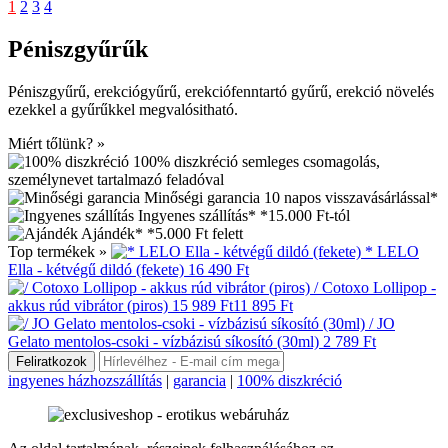
1
2
3
4
Péniszgyűrűk
Péniszgyűrű, erekciógyűrű, erekciófenntartó gyűrű, erekció növelés
ezekkel a gyűrűkkel megvalósitható.
Miért tőlünk? »
100% diszkréció
semleges csomagolás,
személynevet tartalmazó feladóval
Minőségi garancia
10 napos visszavásárlással*
Ingyenes szállítás*
*15.000 Ft-tól
Ajándék*
*5.000 Ft felett
Top termékek »
* LELO
Ella - kétvégű dildó (fekete)
16 490 Ft
/ Cotoxo Lollipop -
akkus rúd vibrátor (piros)
15 989 Ft
11 895 Ft
/ JO
Gelato mentolos-csoki - vízbázisú síkosító (30ml)
2 789 Ft
ingyenes házhozszállítás
|
garancia
|
100% diszkréció