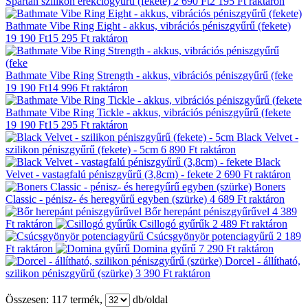
Spartan szilikon erekciógyűrű (fekete)
2 690 Ft
2 195 Ft
raktáron
Bathmate Vibe Ring Eight - akkus, vibrációs péniszgyűrű (fekete)
19 190 Ft
15 295 Ft
raktáron
Bathmate Vibe Ring Strength - akkus, vibrációs péniszgyűrű (feke
19 190 Ft
14 996 Ft
raktáron
Bathmate Vibe Ring Tickle - akkus, vibrációs péniszgyűrű (fekete
19 190 Ft
15 295 Ft
raktáron
Black Velvet -
szilikon péniszgyűrű (fekete) - 5cm
6 890 Ft
raktáron
Black
Velvet - vastagfalú péniszgyűrű (3,8cm) - fekete
2 690 Ft
raktáron
Boners
Classic - pénisz- és heregyűrű egyben (szürke)
4 689 Ft
raktáron
Bőr herepánt péniszgyűrűvel
4 389
Ft
raktáron
Csillogó gyűrűk
2 489 Ft
raktáron
Csúcsgyönyör potenciagyűrű
2 189
Ft
raktáron
Domina gyűrű
7 290 Ft
raktáron
Dorcel - állítható,
szilikon péniszgyűrű (szürke)
3 390 Ft
raktáron
Összesen:
117
termék,
db/oldal