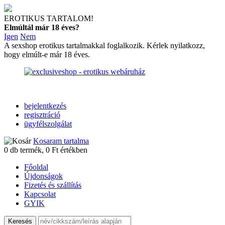
EROTIKUS TARTALOM!
Elmúltál már 18 éves?
Igen
Nem
A sexshop erotikus tartalmakkal foglalkozik. Kérlek nyilatkozz,
hogy elmúlt-e már 18 éves.
bejelentkezés
regisztráció
ügyfélszolgálat
Kosaram tartalma
0
db termék,
0
Ft értékben
Főoldal
Újdonságok
Fizetés és szállítás
Kapcsolat
GYIK