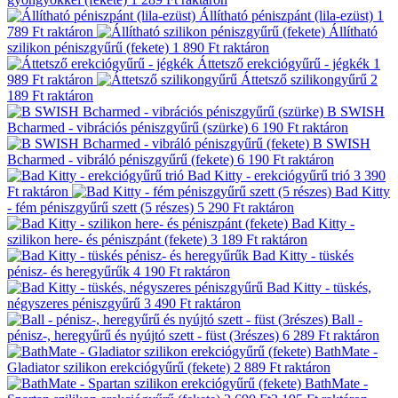
Állítható péniszpánt (lila-ezüst)
1
789 Ft
raktáron
Állítható
szilikon péniszgyűrű (fekete)
1 890 Ft
raktáron
Áttetsző erekciógyűrű - jégkék
1
989 Ft
raktáron
Áttetsző szilikongyűrű
2
189 Ft
raktáron
B SWISH
Bcharmed - vibrációs péniszgyűrű (szürke)
6 190 Ft
raktáron
B SWISH
Bcharmed - vibráló péniszgyűrű (fekete)
6 190 Ft
raktáron
Bad Kitty - erekciógyűrű trió
3 390
Ft
raktáron
Bad Kitty
- fém péniszgyűrű szett (5 részes)
5 290 Ft
raktáron
Bad Kitty -
szilikon here- és péniszpánt (fekete)
3 189 Ft
raktáron
Bad Kitty - tüskés
pénisz- és heregyűrűk
4 190 Ft
raktáron
Bad Kitty - tüskés,
négyszeres péniszgyűrű
3 490 Ft
raktáron
Ball -
pénisz-, heregyűrű és nyújtó szett - füst (3részes)
6 289 Ft
raktáron
BathMate -
Gladiator szilikon erekciógyűrű (fekete)
2 889 Ft
raktáron
BathMate -